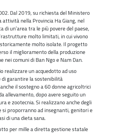
02. Dal 2019, su richiesta del Ministero
 attività nella Provincia Ha Giang, nel
ta di un’area tra le più povere del paese,
astrutture molto limitati, in cui vivono
toricamente molto isolate. Il progetto
erso il miglioramento della produzione
ione nei comuni di Ban Ngo e Nam Dan.
io realizzare un acquedotto ad uso
 di garantire la sostenibilità
 anche il sostegno a 60 donne agricoltrici
 da allevamento, dopo avere seguito un
ura e zootecnia. Si realizzano anche degli
e si proporranno ad insegnanti, genitori e
asi di una dieta sana.
otto per mille a diretta gestione statale