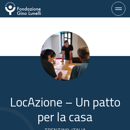
Vai
al
contenuto
LocAzione – Un patto
per la casa