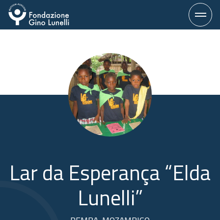
Vai
al
contenuto
Lar da Esperança “Elda
Lunelli”